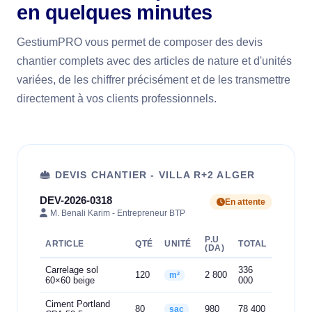
en quelques minutes
GestiumPRO vous permet de composer des devis
chantier complets avec des articles de nature et d'unités
variées, de les chiffrer précisément et de les transmettre
directement à vos clients professionnels.
DEVIS CHANTIER - VILLA R+2 ALGER
DEV-2026-0318
En attente
M. Benali Karim - Entrepreneur BTP
P.U
ARTICLE
QTÉ
UNITÉ
TOTAL
(DA)
Carrelage sol
336
120
2 800
m²
60×60 beige
000
Ciment Portland
80
980
78 400
sac