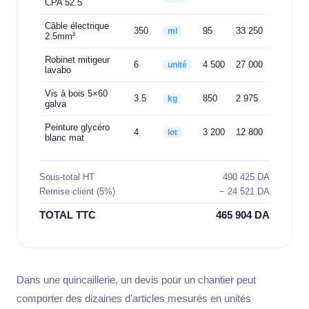
CPA 52.5
Câble électrique
350
95
33 250
ml
2.5mm²
Robinet mitigeur
6
4 500
27 000
unité
lavabo
Vis à bois 5×60
3.5
850
2 975
kg
galva
Peinture glycéro
4
3 200
12 800
lot
blanc mat
Sous-total HT
490 425 DA
Remise client (5%)
− 24 521 DA
TOTAL TTC
465 904 DA
Dans une quincaillerie, un devis pour un chantier peut
comporter des dizaines d'articles mesurés en unités