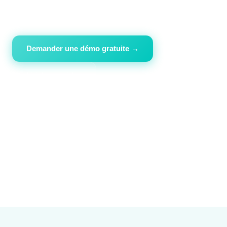
comptabilité en une seule plateforme.
Demander une démo gratuite →
Voir les modules
+300
20 ans
100%
Pharmacies clientes
D'expertise logicielle
Conformité réglementaire