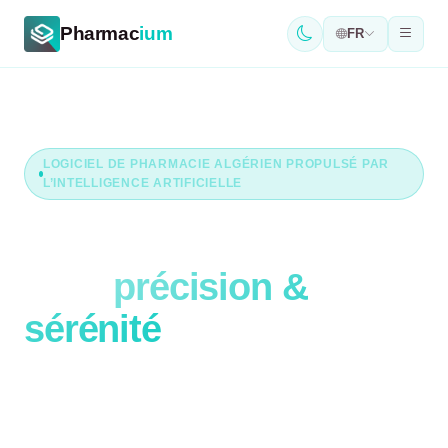
Pharmac
ium
FR
LOGICIEL DE PHARMACIE ALGÉRIEN PROPULSÉ PAR
L’INTELLIGENCE ARTIFICIELLE
Gérez votre pharmacie
avec
précision &
sérénité
Pharmacium est le logiciel de gestion de pharmacie
tout-en-un conçu pour les pharmaciens algériens -
ordonnances, stocks, péremptions, caisse et