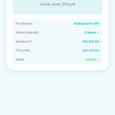
facture_achat_0324.pdf
Fournisseur
Hydrapharm SPA
Articles détectés
8 lignes ✓
Montant HT
542 800 DA
TVA (19%)
103 132 DA
Statut
Intégré ✓