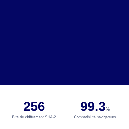
256
99.3
%
Bits de chiffrement SHA-2
Compatibilité navigateurs