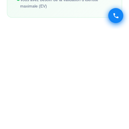
maximale (EV)
Ce que le SSL protège sur votre site
Données de paiement
Transactions e-commerce sécurisées
Données personnelles
Formulaires, connexions, inscriptions
Communications sensibles
Échanges chiffrés entre client et serveur
Mots de passe & identifiants
Authentification sécurisée
Inclus dans chaque certificat SSL
Certificat émis par COMODO
Chiffrement 256 bits SHA-2
Sceau de sécurité pour votre site
Réémission gratuite du certificat
Support technique 24/7 par email et téléphone