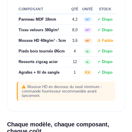
COMPOSANT
QTÉ
UNITÉ
STOCK
Panneau MDF 18mm
4,2
✓ Dispo
m²
Tissu velours 380g/m²
8,0
✓ Dispo
m²
Mousse HD 40kg/m³ - 5cm
3,6
⚠ Faible
m²
Pieds bois tournés Ø6cm
4
✓ Dispo
u.
Ressorts zigzag acier
12
✓ Dispo
u.
Agrafes + fil de sangle
1
✓ Dispo
Kit
Mousse HD en dessous du seuil minimum -
commande fournisseur recommandée avant
lancement.
Chaque modèle, chaque composant,
chaque coût